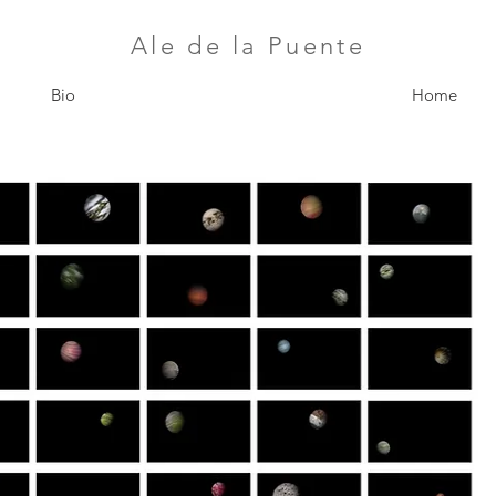
​Ale de la Puente
Bio
Home