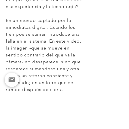
esa experiencia y la tecnología?
En un mundo coptado por la
inmediatez digital, Cuando los
tiempos se suman introduce una
falla en el sistema. En este video,
la imagen -que se mueve en
sentido contrario del que va la
cámara- no desaparece, sino que
reaparece sumándose una y otra
vez en un retorno constante y
desfasado; en un loop que se
rompe después de ciertas
repeticiones, como un eco que
termina por difuminarse. La
repetición retardada de cada
imagen genera un shock en la
percepción espacio-temporal. El